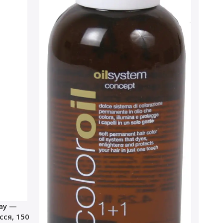
ray —
ся, 150