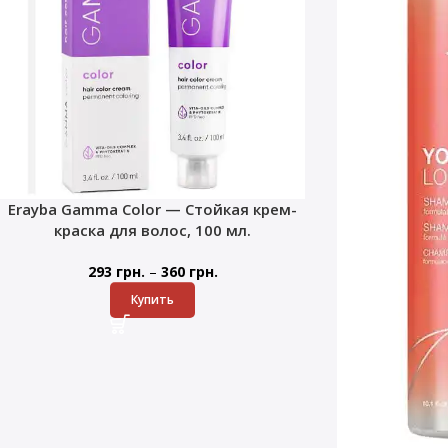
Erayba Gamma Color — Стойкая крем-
краска для волос, 100 мл.
–
293
грн.
360
грн.
Купить