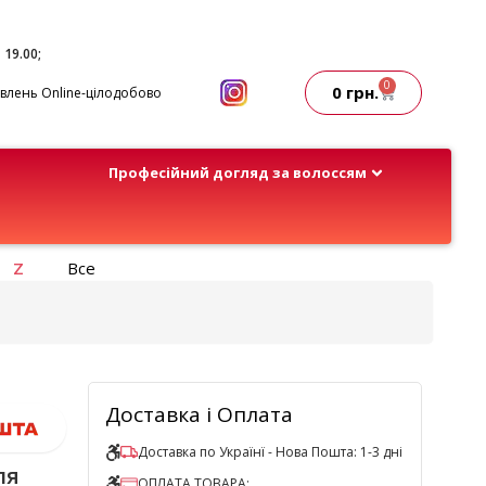
- 19.00;
0
0
грн.
лень Online-цілодобово
Професійний догляд за волоссям
Z
Все
Доставка і Оплата
Доставка по Українї - Нова Пошта: 1-3 дні
ля
ОПЛАТА ТОВАРА: