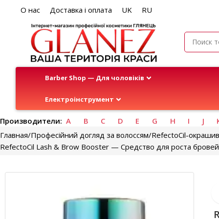
О нас
Доставка і оплата
UK
RU
Barber Shop — Для чоловіків
Електроінструмент
Производители:
A
B
C
D
E
G
H
I
J
Главная
Професійний догляд за волоссям
RefectoCil-окраши
RefectoCil Lash & Brow Booster — Средство для роста бровей
R