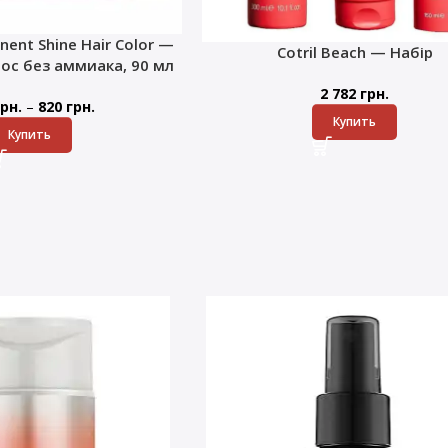
nent Shine Hair Color —
Cotril Beach — Набір
лос без аммиака, 90 мл
2 782
грн.
–
рн.
820
грн.
Купить
Купить