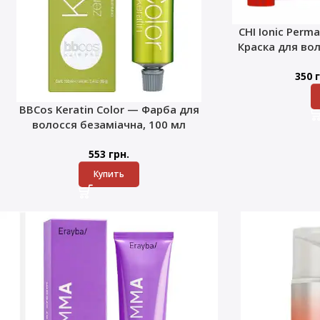
CHI Ionic Perma
Краска для во
350
г
BBCos Keratin Color — Фарба для
волосся безаміачна, 100 мл
553
грн.
Купить