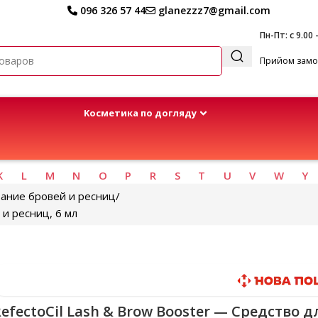
096 326 57 44
glanezzz7@gmail.com
Пн-Пт: с 9.00 
Прийом замов
Kосметика по догляду
K
L
M
N
O
P
R
S
T
U
V
W
Y
вание бровей и ресниц
 и ресниц, 6 мл
Быстрая доставка
efectoCil Lash & Brow Booster — Средство д