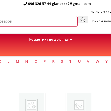
096 326 57 44
glanezzz7@gmail.com
Пн-Пт: с 9.00 
Прийом замов
Kосметика по догляду
K
L
M
N
O
P
R
S
T
U
V
W
Y