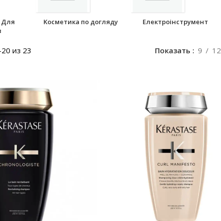
- Для
Kосметика по догляду
Електроінструмент
в
20 из 23
Показать
9
12