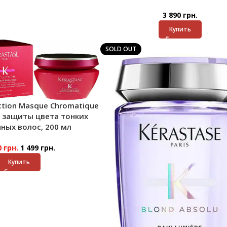
3 890
грн.
Купить
SOLD OUT
ection Masque Chromatique
 защиты цвета тонких
ных волос, 200 мл
0
грн.
1 499
грн.
Купить