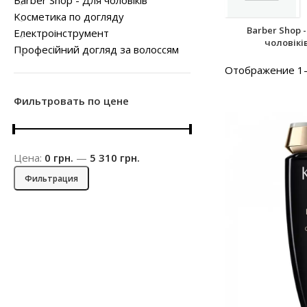
Barber Shop - Для чоловіків
Kосметика по догляду
Barber Shop 
Електроінструмент
чоловікі
Професійний догляд за волоссям
Отображение 1–
Фильтровать по цене
Цена:
0 грн.
—
5 310 грн.
Фильтрация