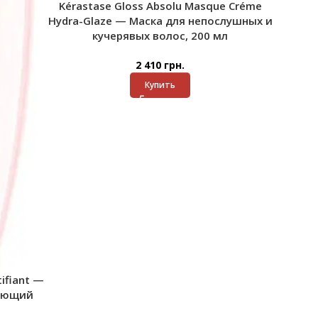
Kérastase Gloss Absolu Masque Créme
Hydra-Glaze — Маска для непослушных и
кучерявых волос, 200 мл
2 410
грн.
Купить
tifiant —
ающий