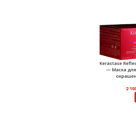
Kerastase Refl
— Маска для
окрашен
2 10