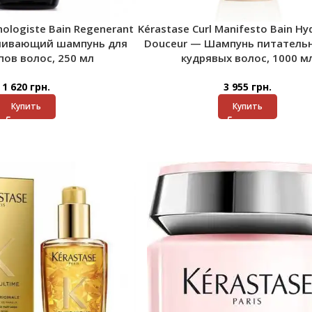
nologiste Bain Regenerant
Kérastase Curl Manifesto Bain Hy
ливающий шампунь для
Douceur — Шампунь питатель
пов волос, 250 мл
кудрявых волос, 1000 м
1 620
грн.
3 955
грн.
Купить
Купить