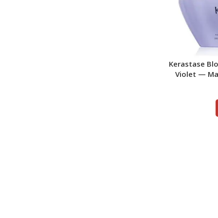
Kerastase Bl
Violet — М