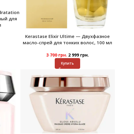
dratation
ный для
л
Kerastase Elixir Ultime — Двухфазное
масло-спрей для тонких волос, 100 мл
3 700
грн.
2 999
грн.
Купить