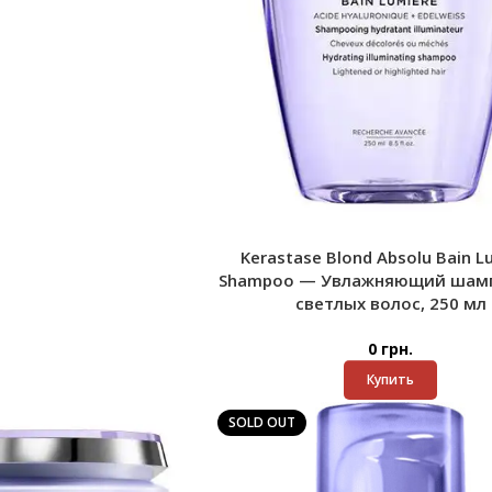
Kerastase Blond Absolu Bain L
Shampoo — Увлажняющий шамп
светлых волос, 250 мл
0
грн.
Купить
SOLD OUT