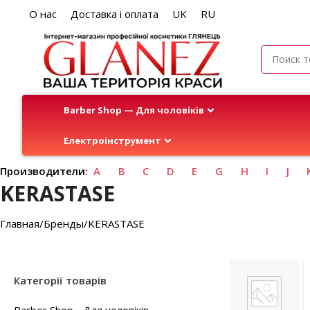
О нас
Доставка і оплата
UK
RU
Barber Shop — Для чоловіків
Електроінструмент
Производители:
A
B
C
D
E
G
H
I
J
KERASTASE
Главная
Бренды
KERASTASE
Категорії товарів