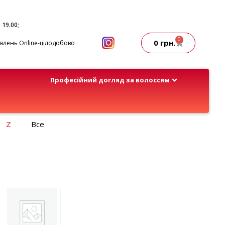
- 19.00;
0
0
грн.
лень Online-цілодобово
Професійний догляд за волоссям
Z
Все