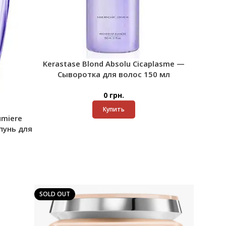
Kerastase Blond Absolu Cicaplasme —
Сыворотка для волос 150 мл
0
грн.
Купить
umiere
унь для
SOLD OUT