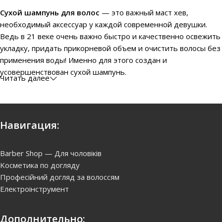
Сухой шампунь для волос
— это важный маст хев,
необходимый аксессуар у каждой современной девушки.
Ведь в 21 веке очень важно быстро и качественно освежить
укладку, придать прикорневой объем и очистить волосы без
применения воды! Именно для этого создан и
усовершенствован сухой шампунь.
Читать далее
Как выбрать Сухой шампунь? На рынке сегодня
представлено множество разнообразных сухих шампуней:
для объема и блеска, без запаха, прозрачные, для
Навигация:
блондинок, для брюнеток, для шатенок, для уплотнения
волос! Основной показатель на что нужно ориентироваться
при покупке сухого шампуня — это тип волос.
Barber Shop — Для чоловіків
Kосметика по догляду
Для обладателей нормальных волос подойдет любой
Професійний догляд за волоссям
шампунь Batiste. Для чувствительной кожи лучше выбрать
Електроінструмент
спецальное средство для деликатного мягкого очищения.
Дополнительно:
Многие сухие шампуни создают легкий прикорневой объем