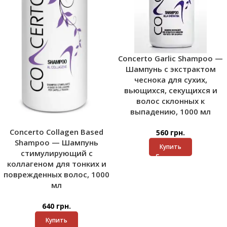
Concerto Garlic Shampoo —
Шампунь с экстрактом
чеснока для сухих,
вьющихся, секущихся и
волос склонных к
выпадению, 1000 мл
Concerto Collagen Based
560
грн.
Shampoo — Шампунь
Купить
стимулирующий с
коллагеном для тонких и
поврежденных волос, 1000
мл
640
грн.
Купить