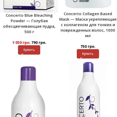
Concerto Collagen Based
Concerto Blue Bleaching
Mask — Маска укрепляющая
Powder — Голубая
с коллагеном для тонких и
обесцвечивающая пудра,
поврежденных волос, 1000
500 г
мл
1 050
грн.
790
грн.
750
грн.
Купить
Купить