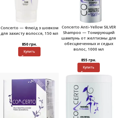
Concerto Anti-Yellow SILVER
Concerto — Флюїд з шовком
Shampoo — Тонирующий
для захисту волосся, 150 мл
шампунь от желтизны для
обесцвеченных и седых
850
грн.
волос, 1000 мл
Купить
855
грн.
Купить