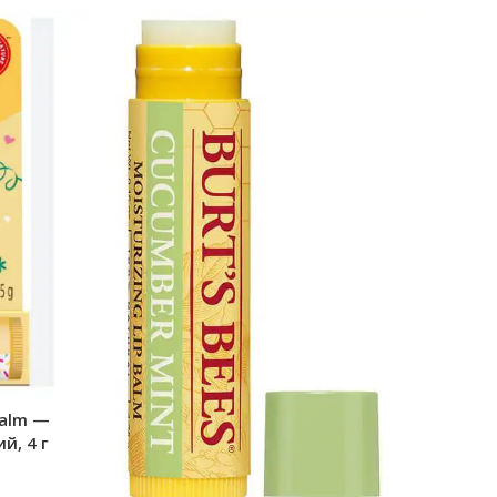
Balm —
й, 4 г