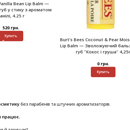
Vanilla Bean Lip Balm —
губ у стику з ароматом
анілі, 4.25 г
520
грн.
Купить
Burt’s Bees Coconut & Pear Mois
Lip Balm — Зволожуючий баль
губ "Кокос і груша" 4,25
0
грн.
Купить
осметику
без парабенів та штучних ароматизаторів.
й працює.
ує й захищає?