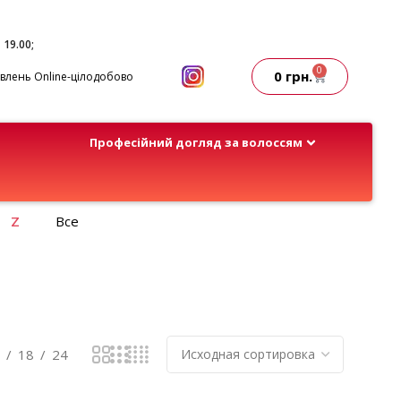
- 19.00;
0
0
грн.
лень Online-цілодобово
Професійний догляд за волоссям
Z
Все
18
24