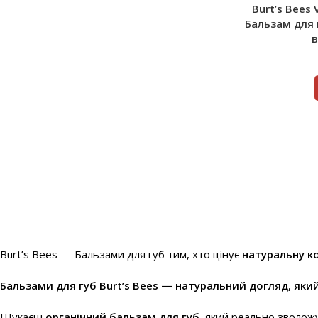
Burt’s Bees 
Бальзам для 
в
Burt’s Bees — Бальзами для губ тим, хто цінує
натуральну к
Бальзами для губ Burt’s Bees — натуральний догляд, яки
Шукаєш
органічний бальзам для губ
, який реально зволож