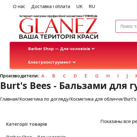
О нас
Доставка і оплата
UK
RU
Barber Shop — Для чоловіків
Електроінструмент
Производители:
A
B
C
D
E
G
H
I
J
Burt's Bees - Бальзами для г
Главная
Kосметика по догляду
Косметика для обличчя
Burt'
Показаны все ре
Категорії товарів