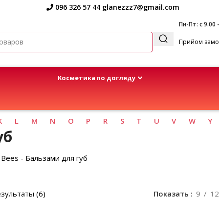
096 326 57 44
glanezzz7@gmail.com
Пн-Пт: с 9.00 
Прийом замов
Kосметика по догляду
K
L
M
N
O
P
R
S
T
U
V
W
Y
уб
s Bees - Бальзами для губ
зультаты (6)
Показать
9
12