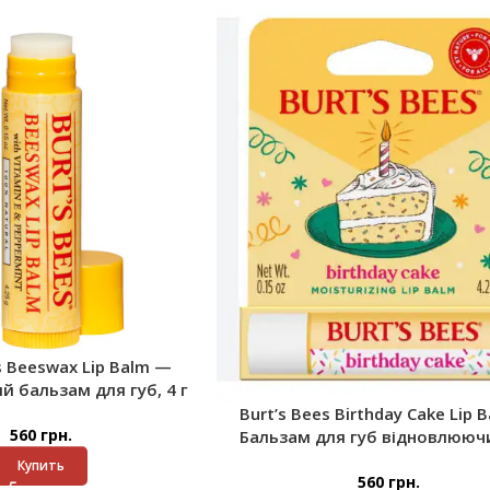
s Beeswax Lip Balm —
 бальзам для губ, 4 г
Burt’s Bees Birthday Cake Lip 
560
грн.
Бальзам для губ відновлюючи
Купить
560
грн.