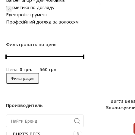
Barber Shop - Для чоловіків
Kосметика по догляду
Електроінструмент
Професійний догляд за волоссям
Фильтровать по цене
Цена:
0 грн.
—
560 грн.
Фильтрация
Burt’s Bee
Производитель
Зволожуючий
BURT'S BEES
6