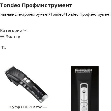
Tondeo Профинструмент
Главная
Електроінструмент
Tondeo
Tondeo Профинструмент
Категории
Фильтр
Olymp CLIPPER z5c —