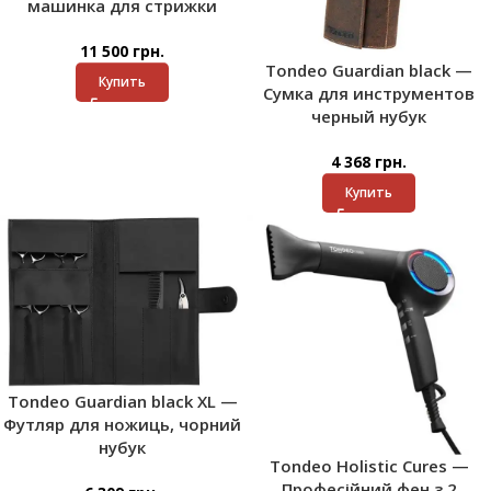
машинка для стрижки
11 500
грн.
Tondeo Guardian black —
Купить
Сумка для инструментов
черный нубук
4 368
грн.
Купить
Tondeo Guardian black XL —
Футляр для ножиць, чорний
нубук
Tondeo Holistic Cures —
Професійний фен з 2