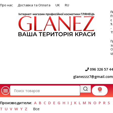
Про нас
Доставка та Оплата
UK
RU
П
П
с
9
-
1
П
з
O
ц
096 326 57 44
glanezzz7@gmail.com
0
Производители:
A
B
C
D
E
G
H
I
J
K
L
M
N
O
P
R
S
T
U
V
W
Y
Z
Все