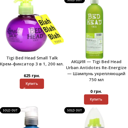
SOLD OUT
Tigi Bed Head Small Talk
AKЦИЯ — Tigi Bed Head
Крем-фиксатор 3 в 1, 200 мл.
Urban Antidotes Re-Energize
— Шампунь укрепляющий
625
грн.
750 мл
Купить
0
грн.
Купить
SOLD OUT
SOLD OUT